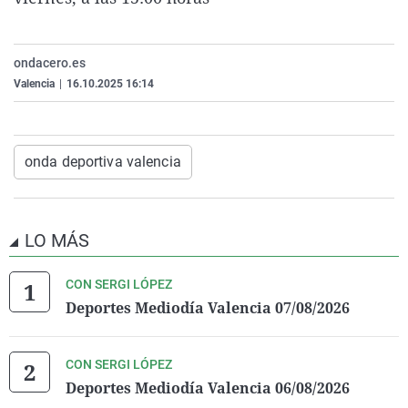
La rosa de los vientos
Caso
Extremadura
Virales
Gente viajera
Retornados
Galicia
Televisión
ondacero.es
Como el perro y el gat
Equipo de investigaci
La Rioja
Elecciones
Valencia
|
16.10.2025 16:14
Operación Viuda Negr
Navarra
País Vasco
onda deportiva valencia
LO MÁS
CON SERGI LÓPEZ
Deportes Mediodía Valencia 07/08/2026
CON SERGI LÓPEZ
Deportes Mediodía Valencia 06/08/2026