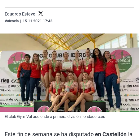
La rosa de los vientos
Caso
Extremadura
Virales
Eduardo Esteve
Gente viajera
Retornados
Galicia
Televisión
Valencia
|
15.11.2021 17:43
Como el perro y el gat
Equipo de investigaci
La Rioja
Elecciones
Operación Viuda Negr
Navarra
País Vasco
El club Gym-Val asciende a primera división | ondacero.es
Este fin de semana se ha disputado
en Castellón
la