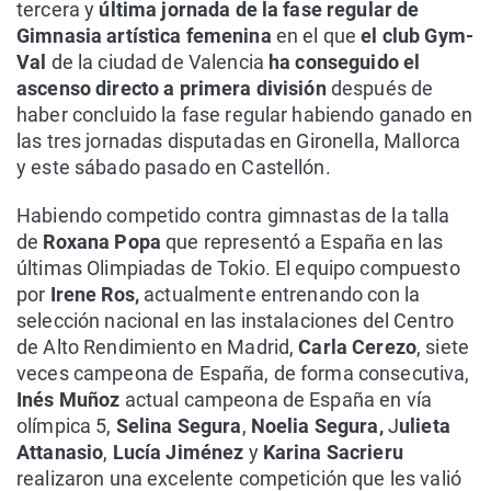
tercera y
última jornada de la fase regular de
Gimnasia artística femenina
en el que
el club Gym-
Val
de la ciudad de Valencia
ha conseguido el
ascenso directo a primera división
después de
haber concluido la fase regular habiendo ganado en
las tres jornadas disputadas en Gironella, Mallorca
y este sábado pasado en Castellón.
Habiendo competido contra gimnastas de la talla
de
Roxana Popa
que representó a España en las
últimas Olimpiadas de Tokio. El equipo compuesto
por
Irene Ros,
actualmente entrenando con la
selección nacional en las instalaciones del Centro
de Alto Rendimiento en Madrid,
Carla Cerezo
, siete
veces campeona de España, de forma consecutiva,
Inés Muñoz
actual campeona de España en vía
olímpica 5,
Selina Segura
,
Noelia Segura,
J
ulieta
Attanasio
,
Lucía Jiménez
y
Karina Sacrieru
realizaron una excelente competición que les valió