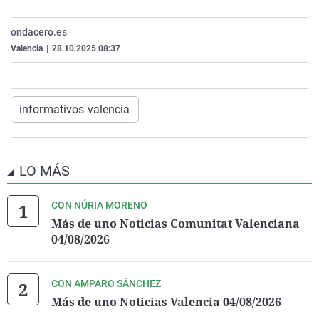
La rosa de los vientos
Caso
Extremadura
Virales
ondacero.es
Gente viajera
Retornados
Galicia
Televisión
Valencia
|
28.10.2025 08:37
Como el perro y el gat
Equipo de investigaci
La Rioja
Elecciones
Operación Viuda Negr
Navarra
informativos valencia
País Vasco
LO MÁS
CON NÚRIA MORENO
Más de uno Noticias Comunitat Valenciana
04/08/2026
CON AMPARO SÁNCHEZ
Más de uno Noticias Valencia 04/08/2026