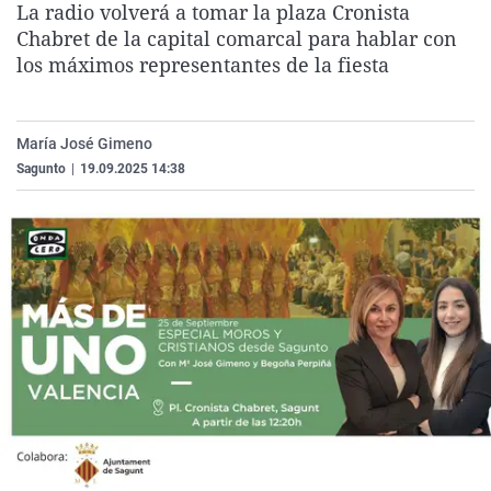
La radio volverá a tomar la plaza Cronista
La rosa de los vientos
Caso
Extremadura
Virales
Chabret de la capital comarcal para hablar con
Gente viajera
Retornados
Galicia
Televisión
los máximos representantes de la fiesta
Como el perro y el gat
Equipo de investigaci
La Rioja
Elecciones
Operación Viuda Negr
Navarra
María José Gimeno
Sagunto
|
19.09.2025 14:38
País Vasco