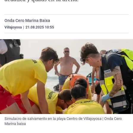
La rosa de los vientos
Caso
Extremadura
Virales
Gente viajera
Retornados
Galicia
Televisión
Onda Cero Marina Baixa
Como el perro y el gat
Equipo de investigaci
La Rioja
Elecciones
Villajoyosa
|
21.08.2025 10:55
Operación Viuda Negr
Navarra
País Vasco
Simulacro de salvamento en la playa Centro de Villajoyosa | Onda Cero
Marina baixa