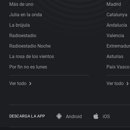
Más de uno
Madrid
Julia en la onda
Catalunya
La brújula
Andalucía
Radioestadio
Valencia
Radioestadio Noche
Extremadu
La rosa de los vientos
Asturias
Por fin no es lunes
País Vasco
Ver todo
Ver todo
DESCARGA LA APP
Android
iOS