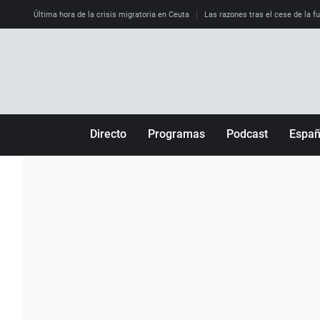
Última hora de la crisis migratoria en Ceuta
Las razones tras el cese de la f
Directo
Programas
Podcast
Espa
Más de uno
Los Perseguidos
Andalucía
Por fin
Malas decisiones
Aragón
Julia en la onda
Expedientes del más allá
Baleares
La brújula
El viaje del Guernica
Cantabria
Radioestadio
Invisibles
Cataluña
Radioestadio noche
Prohibido morirse
Comunidad de M
El colegio invisible
Esto no ha pasado
Comunitat Vale