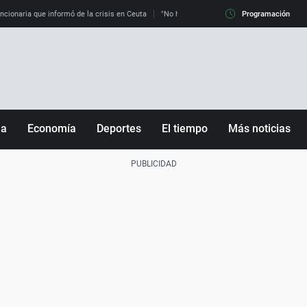
uncionaria que informó de la crisis en Ceuta
"No hay mafias, que no nos engañen": exper
Programación
ña
Economía
Deportes
El tiempo
Más noticias
Fútbol
Sociedad
Baloncesto
Mundo
Tenis
Salud
Motor
Cultura
Ciencia y Tecnología
adrid
Gastronomía
nciana
Medio ambiente