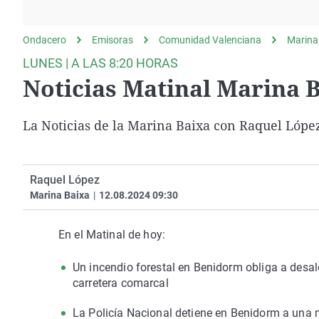
La rosa de los vientos
Caso
Extremadura
Gente viajera
Retornados
Galicia
Ondacero
Emisoras
Comunidad Valenciana
Marina
Como el perro y el
Equipo de investigación
La Rioja
LUNES | A LAS 8:20 HORAS
gato
Noticias Matinal Marina B
Operación Viuda
Navarra
Negra
País Vasco
La Noticias de la Marina Baixa con Raquel Lópe
Raquel López
Marina Baixa
|
12.08.2024 09:30
En el Matinal de hoy:
Un incendio forestal en Benidorm obliga a desalo
carretera comarcal
La Policía Nacional detiene en Benidorm a una 