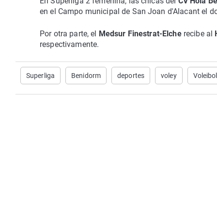
En Superliga 2 femenina, las chicas del
CV
Hola B
en el Campo municipal de San Joan d'Alacant el d
Por otra parte, el
Medsur Finestrat-Elche
recibe al
respectivamente.
Superliga
Benidorm
deportes
voley
Voleibo