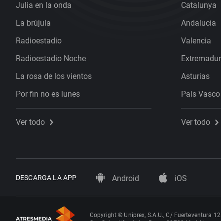
Julia en la onda
Catalunya
La brújula
Andalucía
Radioestadio
Valencia
Radioestadio Noche
Extremadu
La rosa de los vientos
Asturias
Por fin no es lunes
País Vasco
Ver todo
Ver todo
DESCARGA LA APP
Android
iOS
Copyright © Uniprex, S.A.U., C/ Fuerteventura 12