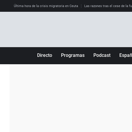
Última hora de la crisis migratoria en Ceuta
Las razones tras el cese de la f
Directo
Programas
Podcast
Espa
Más de uno
Los Perseguidos
Andalucía
Por fin
Malas decisiones
Aragón
Julia en la onda
Expedientes del más allá
Baleares
La brújula
El viaje del Guernica
Cantabria
Radioestadio
Invisibles
Cataluña
Radioestadio noche
Prohibido morirse
Comunidad de M
El colegio invisible
Esto no ha pasado
Comunitat Vale