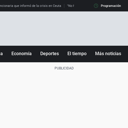
uncionaria que informó de la crisis en Ceuta
"No hay mafias, que no nos engañen": exper
Programación
ña
Economía
Deportes
El tiempo
Más noticias
Fútbol
Sociedad
Baloncesto
Mundo
Tenis
Salud
Motor
Cultura
Ciencia y Tecnología
adrid
Gastronomía
nciana
Medio ambiente