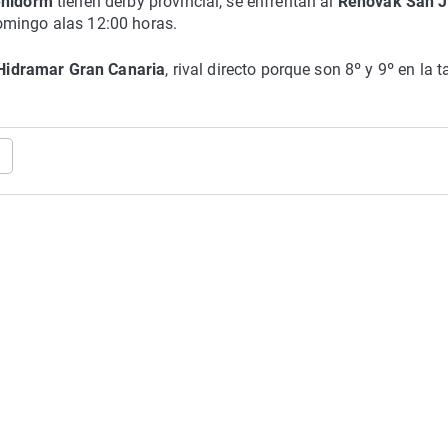
enidorm
tienen derby provincial, se enfrentan al
Renovak San 
omingo alas 12:00 horas.
Hidramar Gran Canaria
, rival directo porque son 8º y 9º en la t
l