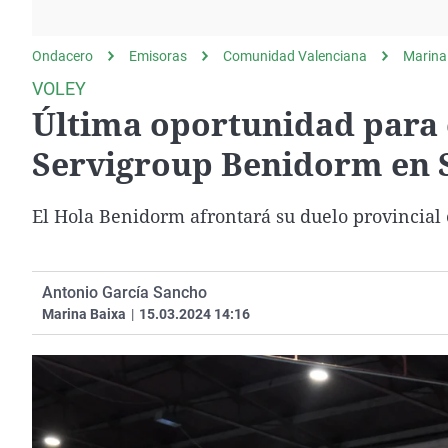
La rosa de los vientos
Caso
Extremadura
Gente viajera
Retornados
Galicia
Ondacero
Emisoras
Comunidad Valenciana
Marina
Como el perro y el
Equipo de investigación
La Rioja
VOLEY
gato
Última oportunidad para e
Operación Viuda
Navarra
Negra
País Vasco
Servigroup Benidorm en S
El Hola Benidorm afrontará su duelo provincial
Antonio García Sancho
Marina Baixa
|
15.03.2024 14:16