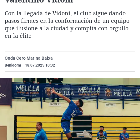
La rosa de los vientos
Caso
Extremadura
Virales
Con la llegada de Vidoni, el club sigue dando
Gente viajera
Retornados
Galicia
Televisión
pasos firmes en la conformación de un equipo
Como el perro y el gat
Equipo de investigaci
La Rioja
Elecciones
que ilusione a la ciudad y compita con orgullo
en la élite
Operación Viuda Negr
Navarra
País Vasco
Onda Cero Marina Baixa
Benidorm
|
18.07.2025 10:32