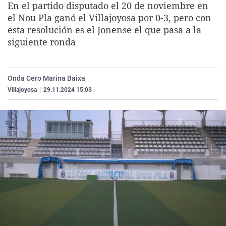
En el partido disputado el 20 de noviembre en
La rosa de los vientos
Caso
Extremadura
Virales
el Nou Pla ganó el Villajoyosa por 0-3, pero con
Gente viajera
Retornados
Galicia
Televisión
esta resolución es el Jonense el que pasa a la
siguiente ronda
Como el perro y el gat
Equipo de investigaci
La Rioja
Elecciones
Operación Viuda Negr
Navarra
Onda Cero Marina Baixa
País Vasco
Villajoyosa
|
29.11.2024 15:03