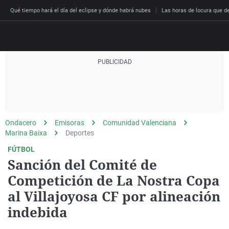
Qué tiempo hará el día del eclipse y dónde habrá nubes
Las horas de locura que dec
Directo
Programas
Podcast
Más de uno
Los Perseguidos
Andalucía
Fútbol
Sociedad
Ondacero
Emisoras
Comunidad Valenciana
España
Por fin
Malas decisiones
Aragón
Baloncesto
Mundo
Marina Baixa
Deportes
Economía
Julia en la onda
Expedientes del más a
Baleares
Tenis
Salud
FÚTBOL
Sanción del Comité de
Deportes
La brújula
El viaje del Guernica
Cantabria
Motor
Cultura
Competición de La Nostra Copa
El tiempo
Radioestadio
Invisibles
Cataluña
Ciencia y Tecnología
al Villajoyosa CF por alineación
Más noticias
Radioestadio noche
Prohibido morirse
Comunidad de Madrid
Gastronomía
indebida
El colegio invisible
Esto no ha pasado
Comunitat Valenciana
Medio ambiente