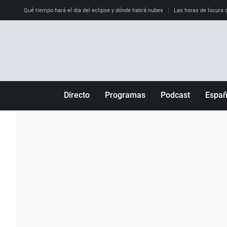
Qué tiempo hará el día del eclipse y dónde habrá nubes
Las horas de locura qu
Directo
Programas
Podcast
Espa
Más de uno
Los Perseguidos
Andalucía
Por fin
Malas decisiones
Aragón
Julia en la onda
Expedientes del más allá
Baleares
La brújula
El viaje del Guernica
Cantabria
Radioestadio
Invisibles
Cataluña
Radioestadio noche
Prohibido morirse
Comunidad de M
El colegio invisible
Esto no ha pasado
Comunitat Vale