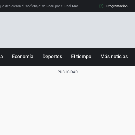
e decidieron el 'no fichaje' de Rodri por el Real Madrid y su 'sí' al Barça
Programación
La llamada de
ña
Economía
Deportes
El tiempo
Más noticias
Fútbol
Sociedad
Baloncesto
Mundo
Tenis
Salud
Motor
Cultura
Ciencia y Tecnología
adrid
Gastronomía
nciana
Medio ambiente