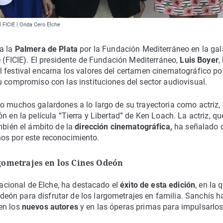
 FICIE | Onda Cero Elche
a la
Palmera de Plata
por la Fundación Mediterráneo en la gal
e (FICIE). El presidente de Fundación Mediterráneo,
Luis Boyer
,
 festival encarna los valores del certamen cinematográfico po
u compromiso con las instituciones del sector audiovisual.
o muchos galardones a lo largo de su trayectoria como actriz, 
ón en la película “Tierra y Libertad” de Ken Loach. La actriz, qu
mbién el ámbito de la
dirección cinematográfica,
ha señalado 
tanos por este reconocimiento.
rgometrajes en los Cines Odeón
rnacional de Elche, ha destacado el
éxito de esta edición
, en la 
ón para disfrutar de los largometrajes en familia. Sanchís h
en los
nuevos autores
y en las óperas primas para impulsarlos