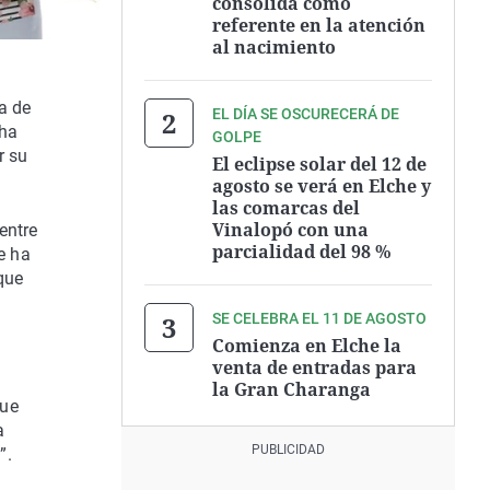
consolida como
referente en la atención
al nacimiento
a de
EL DÍA SE OSCURECERÁ DE
 ha
GOLPE
r su
El eclipse solar del 12 de
agosto se verá en Elche y
las comarcas del
Vinalopó con una
entre
parcialidad del 98 %
e ha
que
SE CELEBRA EL 11 DE AGOSTO
Comienza en Elche la
venta de entradas para
la Gran Charanga
que
a
”.