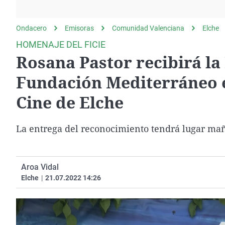
La rosa de los vientos
Caso
Extremadura
Gente viajera
Retornados
Galicia
Ondacero
Emisoras
Comunidad Valenciana
Elche
Como el perro y el
Equipo de investigación
La Rioja
HOMENAJE DEL FICIE
gato
Rosana Pastor recibirá la
Operación Viuda
Navarra
Negra
País Vasco
Fundación Mediterráneo en
Cine de Elche
La entrega del reconocimiento tendrá lugar ma
Aroa Vidal
Elche
|
21.07.2022 14:26