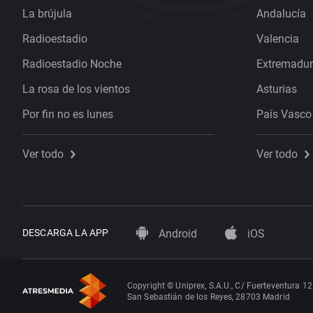
La brújula
Andalucía
Radioestadio
Valencia
Radioestadio Noche
Extremadu
La rosa de los vientos
Asturias
Por fin no es lunes
País Vasco
Ver todo
Ver todo
DESCARGA LA APP
Android
iOS
Copyright © Uniprex, S.A.U., C/ Fuerteventura 12
San Sebastián de los Reyes, 28703 Madrid