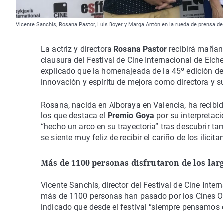
Vicente Sanchís, Rosana Pastor, Luis Boyer y Marga Antón en la rueda de prensa del
La actriz y directora
Rosana Pastor
recibirá mañan
clausura del Festival de Cine Internacional de Elch
explicado que la homenajeada de la 45º edición del
innovación y espíritu de mejora como directora y s
Rosana, nacida en Alboraya en Valencia, ha recibid
los que destaca el
Premio Goya
por su interpretaci
“hecho un arco en su trayectoria” tras descubrir ta
se siente muy feliz de recibir el cariño de los ilici
Más de 1100 personas disfrutaron de los la
Vicente Sanchís, director del Festival de Cine Inte
más de 1100 personas han pasado por los Cines Ode
indicado que desde el festival “siempre pensamos 