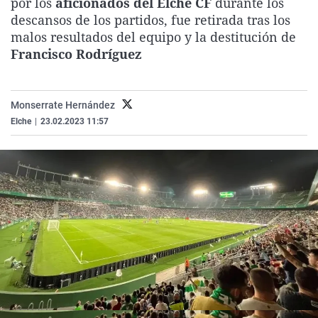
por los
aficionados del Elche CF
durante los
La rosa de los vientos
Caso
Extremadura
Virales
descansos de los partidos, fue retirada tras los
malos resultados del equipo y la destitución de
Gente viajera
Retornados
Galicia
Televisión
Francisco Rodríguez
Como el perro y el gat
Equipo de investigaci
La Rioja
Elecciones
Operación Viuda Negr
Navarra
Monserrate Hernández
País Vasco
Elche
|
23.02.2023 11:57