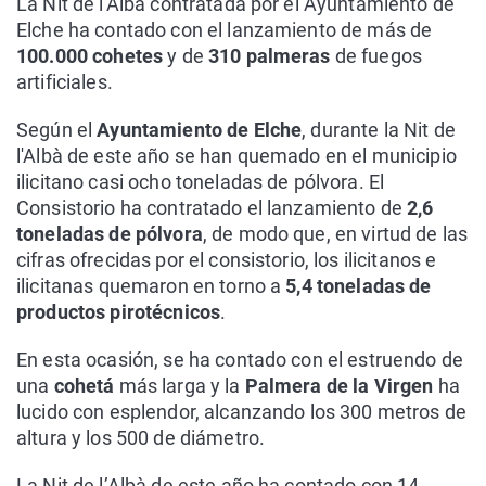
La Nit de l'Albà contratada por el Ayuntamiento de
Elche ha contado con el lanzamiento de más de
100.000 cohetes
y de
310 palmeras
de fuegos
artificiales.
Según el
Ayuntamiento de Elche
, durante la Nit de
l'Albà de este año se han quemado en el municipio
ilicitano casi ocho toneladas de pólvora. El
Consistorio ha contratado el lanzamiento de
2,6
toneladas de pólvora
, de modo que, en virtud de las
cifras ofrecidas por el consistorio, los ilicitanos e
ilicitanas quemaron en torno a
5,4 toneladas de
productos pirotécnicos
.
En esta ocasión, se ha contado con el estruendo de
una
cohetá
más larga y la
Palmera de la Virgen
ha
lucido con esplendor, alcanzando los 300 metros de
altura y los 500 de diámetro.
La Nit de l’Albà de este año ha contado con 14