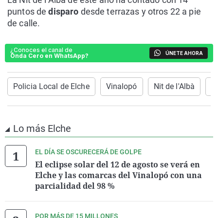
puntos de
disparo
desde terrazas y otros 22 a pie
de calle.
¿Conoces el canal de
ÚNETE AHORA
Onda Cero en WhatsApp?
Policia Local de Elche
Vinalopó
Nit de l'Albà
d
Lo más Elche
EL DÍA SE OSCURECERÁ DE GOLPE
El eclipse solar del 12 de agosto se verá en
Elche y las comarcas del Vinalopó con una
parcialidad del 98 %
POR MÁS DE 15 MILLONES