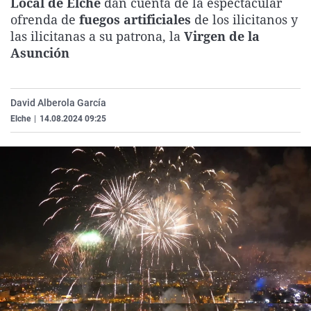
Local de Elche
dan cuenta de la espectacular
La rosa de los vientos
Caso
Extremadura
Virales
ofrenda de
fuegos artificiales
de los ilicitanos y
las ilicitanas a su patrona, la
Virgen de la
Gente viajera
Retornados
Galicia
Televisión
Asunción
Como el perro y el gat
Equipo de investigaci
La Rioja
Elecciones
Operación Viuda Negr
Navarra
David Alberola García
País Vasco
Elche
|
14.08.2024 09:25