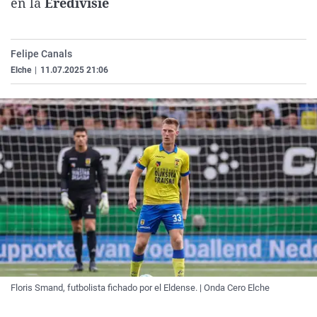
en la
Eredivisie
La rosa de los vientos
Caso
Extremadura
Virales
Gente viajera
Retornados
Galicia
Televisión
Felipe Canals
Como el perro y el gat
Equipo de investigaci
La Rioja
Elecciones
Elche
|
11.07.2025 21:06
Operación Viuda Negr
Navarra
País Vasco
Floris Smand, futbolista fichado por el Eldense. | Onda Cero Elche