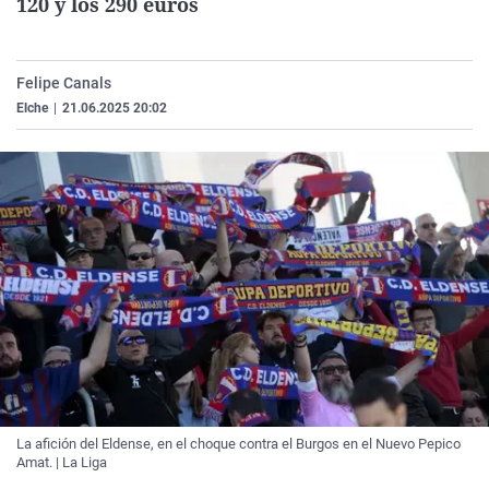
120 y los 290 euros
La rosa de los vientos
Caso
Extremadura
Virales
Gente viajera
Retornados
Galicia
Televisión
Felipe Canals
Como el perro y el gat
Equipo de investigaci
La Rioja
Elecciones
Elche
|
21.06.2025 20:02
Operación Viuda Negr
Navarra
País Vasco
La afición del Eldense, en el choque contra el Burgos en el Nuevo Pepico
Amat. | La Liga