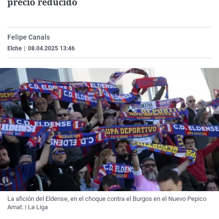
precio reducido
La rosa de los vientos
Caso
Extremadura
Virales
Gente viajera
Retornados
Galicia
Televisión
Felipe Canals
Como el perro y el gat
Equipo de investigaci
La Rioja
Elecciones
Elche
|
08.04.2025 13:46
Operación Viuda Negr
Navarra
País Vasco
La afición del Eldense, en el choque contra el Burgos en el Nuevo Pepico
Amat. | La Liga