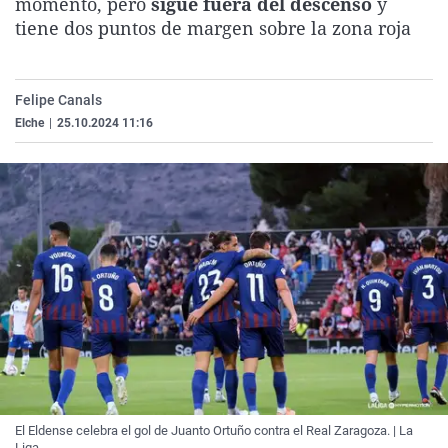
momento, pero
sigue fuera del descenso
y
La rosa de los vientos
Caso
Extremadura
Virales
tiene dos puntos de margen sobre la zona roja
Gente viajera
Retornados
Galicia
Televisión
Como el perro y el gat
Equipo de investigaci
La Rioja
Elecciones
Felipe Canals
Operación Viuda Negr
Navarra
Elche
|
25.10.2024 11:16
País Vasco
El Eldense celebra el gol de Juanto Ortuño contra el Real Zaragoza. | La
Liga