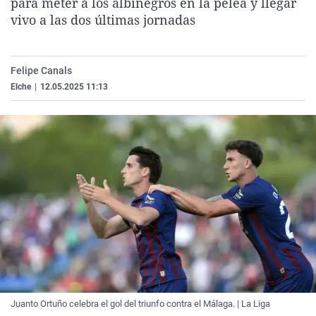
para meter a los albinegros en la pelea y llegar
La rosa de los vientos
Caso
Extremadura
Virales
vivo a las dos últimas jornadas
Gente viajera
Retornados
Galicia
Televisión
Como el perro y el gat
Equipo de investigaci
La Rioja
Elecciones
Felipe Canals
Operación Viuda Negr
Navarra
Elche
|
12.05.2025 11:13
País Vasco
Juanto Ortuño celebra el gol del triunfo contra el Málaga. | La Liga