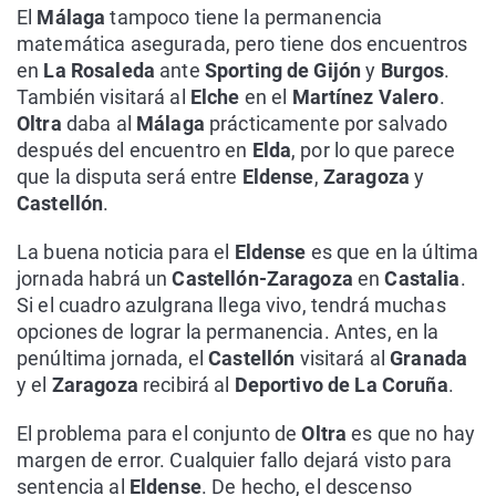
El
Málaga
tampoco tiene la permanencia
matemática asegurada, pero tiene dos encuentros
en
La Rosaleda
ante
Sporting de Gijón
y
Burgos
.
También visitará al
Elche
en el
Martínez Valero
.
Oltra
daba al
Málaga
prácticamente por salvado
después del encuentro en
Elda
, por lo que parece
que la disputa será entre
Eldense
,
Zaragoza
y
Castellón
.
La buena noticia para el
Eldense
es que en la última
jornada habrá un
Castellón-Zaragoza
en
Castalia
.
Si el cuadro azulgrana llega vivo, tendrá muchas
opciones de lograr la permanencia. Antes, en la
penúltima jornada, el
Castellón
visitará al
Granada
y el
Zaragoza
recibirá al
Deportivo de La Coruña
.
El problema para el conjunto de
Oltra
es que no hay
margen de error. Cualquier fallo dejará visto para
sentencia al
Eldense
. De hecho, el descenso