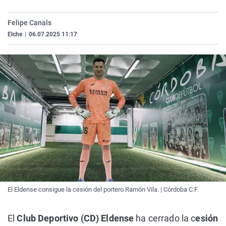
La rosa de los vientos
Caso
Extremadura
Virales
Felipe Canals
Gente viajera
Retornados
Galicia
Televisión
Elche
|
06.07.2025 11:17
Como el perro y el gat
Equipo de investigaci
La Rioja
Elecciones
Operación Viuda Negr
Navarra
País Vasco
El Eldense consigue la cesión del portero Ramón Vila. | Córdoba C.F.
El
Club Deportivo (CD) Eldense
ha cerrado la c
esión