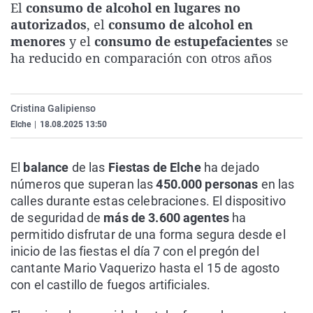
El
consumo de alcohol en lugares no
La rosa de los vientos
Caso
Extremadura
Virales
autorizados
, el
consumo de alcohol en
Gente viajera
Retornados
Galicia
Televisión
menores
y el
consumo de estupefacientes
se
ha reducido en comparación con otros años
Como el perro y el gat
Equipo de investigaci
La Rioja
Elecciones
Operación Viuda Negr
Navarra
Cristina Galipienso
País Vasco
Elche
|
18.08.2025 13:50
El
balance
de las
Fiestas de Elche
ha dejado
números que superan las
450.000 personas
en las
calles durante estas celebraciones. El dispositivo
de seguridad de
más de 3.600 agentes
ha
permitido disfrutar de una forma segura desde el
inicio de las fiestas el día 7 con el pregón del
cantante Mario Vaquerizo hasta el 15 de agosto
con el castillo de fuegos artificiales.