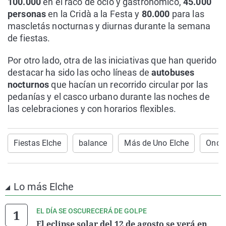
100.000
en el racó de ocio y gastronómico,
45.000
personas
en la Cridà a la Festa y
80.000
para las
mascletás nocturnas y diurnas durante la semana
de fiestas.
Por otro lado, otra de las iniciativas que han querido
destacar ha sido las ocho líneas de
autobuses
nocturnos
que hacían un recorrido circular por las
pedanías y el casco urbano durante las noches de
las celebraciones y con horarios flexibles.
Fiestas Elche
balance
Más de Uno Elche
Onda 
Lo más Elche
EL DÍA SE OSCURECERÁ DE GOLPE
El eclipse solar del 12 de agosto se verá en