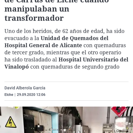
La rosa de los vientos
Caso
Extremadura
Virales
manipulaban un
transformador
Gente viajera
Retornados
Galicia
Televisión
Como el perro y el gat
Equipo de investigaci
La Rioja
Elecciones
Uno de los heridos, de 62 años de edad, ha sido
Operación Viuda Negr
Navarra
evacuado a la
Unidad de Quemados del
Hospital General de Alicante
con quemaduras
País Vasco
de tercer grado, mientras que el otro operario
ha sido trasladado al
Hospital Universitario del
Vinalopó
con quemaduras de segundo grado
David Alberola García
Elche
|
29.09.2020 12:06