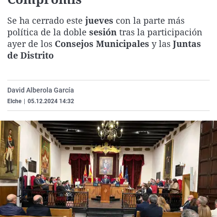
La rosa de los vientos
Caso
Extremadura
Virales
Se ha cerrado este
jueves
con la parte más
Gente viajera
Retornados
Galicia
Televisión
política de la doble
sesión
tras la participación
Como el perro y el gat
Equipo de investigaci
La Rioja
Elecciones
ayer de los
Consejos Municipales
y las
Juntas
de Distrito
Operación Viuda Negr
Navarra
País Vasco
David Alberola García
Elche
|
05.12.2024 14:32