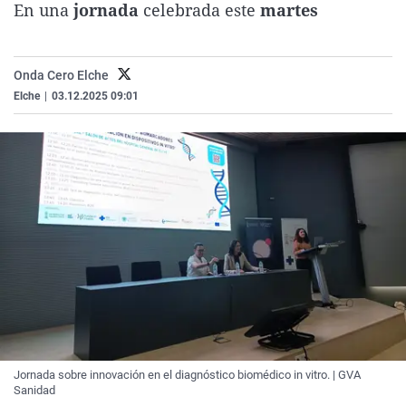
En una
jornada
celebrada este
martes
La rosa de los vientos
Caso
Extremadura
Virales
Gente viajera
Retornados
Galicia
Televisión
Onda Cero Elche
Como el perro y el gat
Equipo de investigaci
La Rioja
Elecciones
Elche
|
03.12.2025 09:01
Operación Viuda Negr
Navarra
País Vasco
Jornada sobre innovación en el diagnóstico biomédico in vitro. | GVA
Sanidad