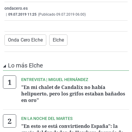
La rosa de los vientos
Caso
Extremadura
Virales
ondacero.es
|
09.07.2019 11:25
(Publicado 09.07.2019 06:00)
Gente viajera
Retornados
Galicia
Televisión
Como el perro y el gat
Equipo de investigaci
La Rioja
Elecciones
Operación Viuda Negr
Navarra
Onda Cero Elche
Elche
País Vasco
Lo más Elche
ENTREVISTA | MIGUEL HERNÁNDEZ
"En mi chalet de Candalix no había
helipuerto, pero los grifos estaban bañados
en oro"
EN LA NOCHE DEL MARTES
"En esto se está convirtiendo España": la