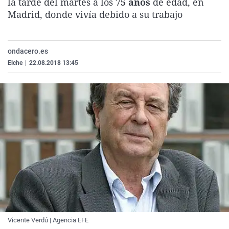
la tarde del martes a los
75 años
de edad, en
La rosa de los vientos
Caso
Extremadura
Virales
Madrid, donde vivía debido a su trabajo
Gente viajera
Retornados
Galicia
Televisión
Como el perro y el gat
Equipo de investigaci
La Rioja
Elecciones
ondacero.es
Operación Viuda Negr
Navarra
Elche
|
22.08.2018 13:45
País Vasco
Vicente Verdú | Agencia EFE