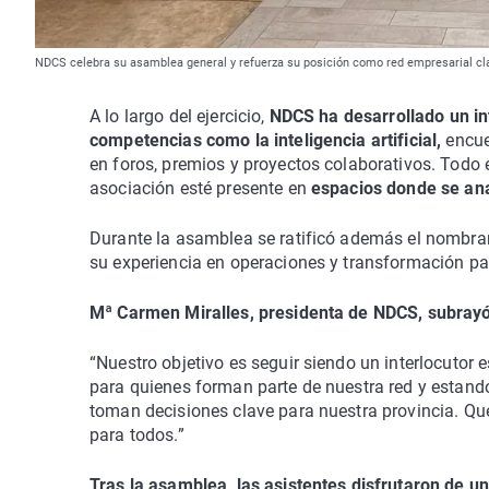
NDCS celebra su asamblea general y refuerza su posición como red empresarial cl
A lo largo del ejercicio,
NDCS ha desarrollado un i
competencias como la inteligencia artificial,
encuen
en foros, premios y proyectos colaborativos. Todo e
asociación esté presente en
espacios donde se anal
Durante la asamblea se ratificó además el nombra
su experiencia en operaciones y transformación pa
Mª Carmen Miralles, presidenta de NDCS, subrayó
“Nuestro objetivo es seguir siendo un interlocutor
para quienes forman parte de nuestra red y estand
toman decisiones clave para nuestra provincia. Qu
para todos.”
Tras la asamblea, las asistentes disfrutaron de u