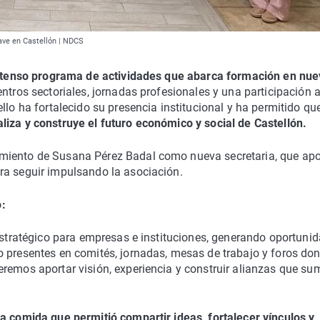
ave en Castellón | NDCS
ntenso programa de actividades que abarca formación en nu
tros sectoriales, jornadas profesionales y una participación a
llo ha fortalecido su presencia institucional y ha permitido que
iza y construye el futuro económico y social de Castellón.
miento de Susana Pérez Badal como nueva secretaria, que apo
ra seguir impulsando la asociación.
:
 estratégico para empresas e instituciones, generando oportuni
o presentes en comités, jornadas, mesas de trabajo y foros do
eremos aportar visión, experiencia y construir alianzas que su
na comida que permitió compartir ideas, fortalecer vínculos y