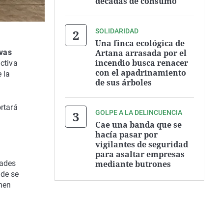
décadas de consumo
SOLIDARIDAD
Una finca ecológica de
Artana arrasada por el
evas
incendio busca renacer
ctiva
con el apadrinamiento
 la
de sus árboles
rtará
GOLPE A LA DELINCUENCIA
Cae una banda que se
hacía pasar por
vigilantes de seguridad
para asaltar empresas
mediante butrones
dades
nde se
men