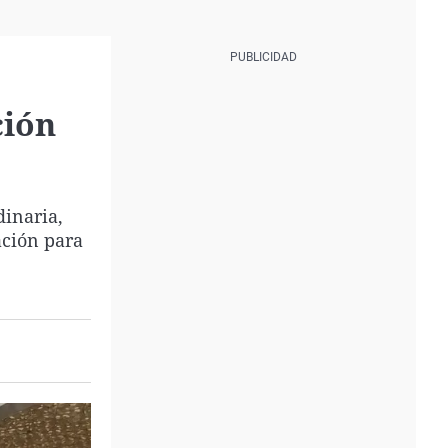
ción
dinaria,
ación para