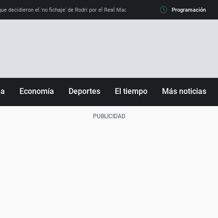
e decidieron el 'no fichaje' de Rodri por el Real Madrid y su 'sí' al Barça
Programación
La llamada de
ña
Economía
Deportes
El tiempo
Más noticias
Fútbol
Sociedad
Baloncesto
Mundo
Tenis
Salud
Motor
Cultura
Ciencia y Tecnología
adrid
Gastronomía
nciana
Medio ambiente