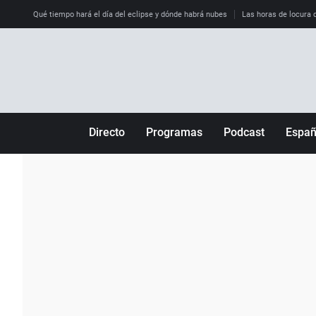
Qué tiempo hará el día del eclipse y dónde habrá nubes
Las horas de locura qu
Directo
Programas
Podcast
Espa
Más de uno
Los Perseguidos
Andalucía
Por fin
Malas decisiones
Aragón
Julia en la onda
Expedientes del más allá
Baleares
La brújula
El viaje del Guernica
Cantabria
Radioestadio
Invisibles
Cataluña
Radioestadio noche
Prohibido morirse
Comunidad de M
El colegio invisible
Esto no ha pasado
Comunitat Vale