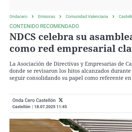
La rosa de los vientos
Caso
Extremadura
Gente viajera
Retornados
Galicia
Ondacero
Emisoras
Comunidad Valenciana
Castel
Como el perro y el
Equipo de investigación
La Rioja
CONTENIDO RECOMENDADO
gato
NDCS celebra su asamblea
Operación Viuda
Navarra
Negra
País Vasco
como red empresarial cla
La Asociación de Directivas y Empresarias de Ca
donde se revisaron los hitos alcanzados durante
seguir consolidando su papel como referente en 
Onda Cero Castellón
Castellón
|
18.07.2025 11:45