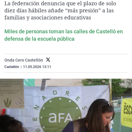
La federación denuncia que el plazo de solo
La rosa de los vientos
Caso
Extremadura
Virales
diez días hábiles añade “más presión” a las
Gente viajera
Retornados
Galicia
Televisión
familias y asociaciones educativas
Como el perro y el gat
Equipo de investigaci
La Rioja
Elecciones
Miles de personas toman las calles de Castelló en
Operación Viuda Negr
Navarra
defensa de la escuela pública
País Vasco
Onda Cero Castellón
Castellón
|
11.05.2026 13:11