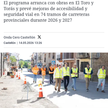
El programa arranca con obras en El Toro y
La rosa de los vientos
Caso
Extremadura
Virales
Torás y prevé mejoras de accesibilidad y
Gente viajera
Retornados
Galicia
Televisión
seguridad vial en 74 tramos de carreteras
provinciales durante 2026 y 2027
Como el perro y el gat
Equipo de investigaci
La Rioja
Elecciones
Operación Viuda Negr
Navarra
Onda Cero Castellón
País Vasco
Castellón
|
14.05.2026 13:26