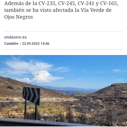
Además de la CV-235, CV-245, CV-241 y CV-165,
La rosa de los vientos
Caso
Extremadura
Virales
también se ha visto afectada la Vía Verde de
Gente viajera
Retornados
Galicia
Televisión
Ojos Negros
Como el perro y el gat
Equipo de investigaci
La Rioja
Elecciones
Operación Viuda Negr
Navarra
ondacero.es
Castellón
|
22.09.2022 14:46
País Vasco