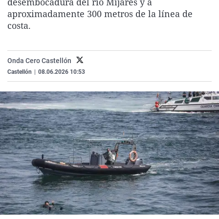
desembocadura del río Mijares y a
La rosa de los vientos
Caso
Extremadura
Virales
aproximadamente 300 metros de la línea de
costa.
Gente viajera
Retornados
Galicia
Televisión
Como el perro y el gat
Equipo de investigaci
La Rioja
Elecciones
Operación Viuda Negr
Navarra
Onda Cero Castellón
Castellón
|
08.06.2026 10:53
País Vasco