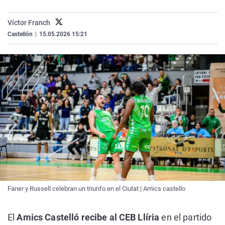
La rosa de los vientos
Caso
Extremadura
Virales
Víctor Franch
Gente viajera
Retornados
Galicia
Televisión
Castellón
|
15.05.2026 15:21
Como el perro y el gat
Equipo de investigaci
La Rioja
Elecciones
Operación Viuda Negr
Navarra
País Vasco
Faner y Russell celebran un triunfo en el Ciutat | Amics castello
El
Amics Castelló recibe al CEB Llíria
en el partido