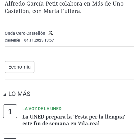
Alfredo García-Petit colabora en Más de Uno
La rosa de los vientos
Caso
Extremadura
Virales
Castellón, con Marta Fullera.
Gente viajera
Retornados
Galicia
Televisión
Como el perro y el gat
Equipo de investigaci
La Rioja
Elecciones
Onda Cero Castellón
Operación Viuda Negr
Navarra
Castellón
|
04.11.2025 13:57
País Vasco
Economía
LO MÁS
LA VOZ DE LA UNED
La UNED prepara la 'Festa per la llengua'
este fin de semana en Vila-real