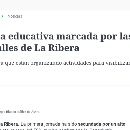
Virales
Televisión
Noticias
Elecciones
a educativa marcada por la
alles de La Ribera
 que están organizando actividades para visibilizar
gio Blasco Ibáñez de Alzira
La Ribera.
La primera jornada ha sido
secundada por un alto