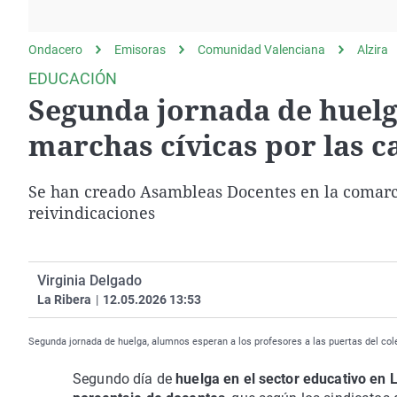
La rosa de los vientos
Caso
Extremadura
Gente viajera
Retornados
Galicia
Ondacero
Emisoras
Comunidad Valenciana
Alzira
Como el perro y el
Equipo de investigación
La Rioja
EDUCACIÓN
gato
Segunda jornada de huelg
Operación Viuda
Navarra
Negra
País Vasco
marchas cívicas por las c
Se han creado Asambleas Docentes en la comarca
reivindicaciones
Virginia Delgado
La Ribera
|
12.05.2026 13:53
Segunda jornada de huelga, alumnos esperan a los profesores a las puertas del cole
Segundo día de
huelga en el sector educativo en 