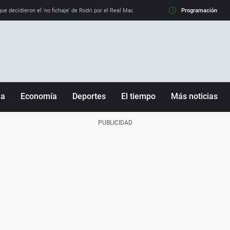
e decidieron el 'no fichaje' de Rodri por el Real Madrid y su 'sí' al Barça
Programación
La llamada de
ña
Economía
Deportes
El tiempo
Más noticias
Fútbol
Sociedad
Baloncesto
Mundo
Tenis
Salud
Motor
Cultura
Ciencia y Tecnología
adrid
Gastronomía
nciana
Medio ambiente