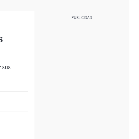
s
 sus