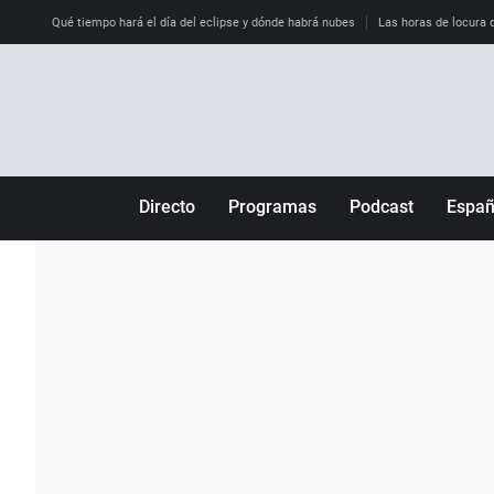
Qué tiempo hará el día del eclipse y dónde habrá nubes
Las horas de locura qu
Directo
Programas
Podcast
Espa
Más de uno
Los Perseguidos
Andalucía
Por fin
Malas decisiones
Aragón
Julia en la onda
Expedientes del más allá
Baleares
La brújula
El viaje del Guernica
Cantabria
Radioestadio
Invisibles
Cataluña
Radioestadio noche
Prohibido morirse
Comunidad de M
El colegio invisible
Esto no ha pasado
Comunitat Vale