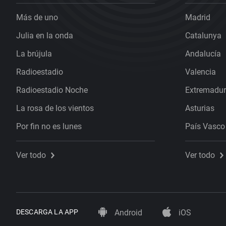
Más de uno
Madrid
Julia en la onda
Catalunya
La brújula
Andalucía
Radioestadio
Valencia
Radioestadio Noche
Extremadu
La rosa de los vientos
Asturias
Por fin no es lunes
País Vasco
Ver todo
Ver todo
DESCARGA LA APP
Android
iOS