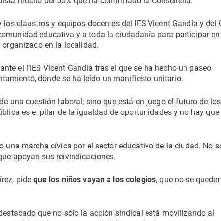
 dista mucho del 50% que ha confirmado la Consellería.
y los claustros y equipos docentes del IES Vicent Gandía y del 
comunidad educativa y a toda la ciudadanía para participar en
 organizado en la localidad.
nte el l’IES Vicent Gandia tras el que se ha hecho un paseo
yuntamiento, donde se ha leído un manifiesto unitario.
de una cuestión laboral; sino que está en juego el futuro de los
blica es el pilar de la igualdad de oportunidades y no hay que
bo una marcha cívica por el sector educativo de la ciudad. No s
 que apoyan sus reivindicaciones.
rez, pide
que los niños vayan a los colegios
, que no se quede
 destacado que no sólo la acción sindical está movilizando al