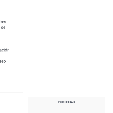
tres
 de
tación
reso