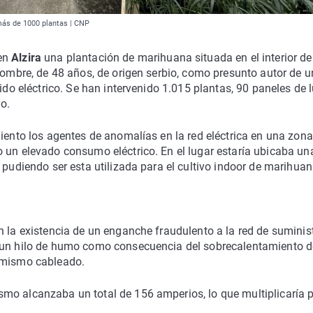
más de 1000 plantas | CNP
en
Alzira
una plantación de marihuana situada en el interior d
 hombre, de 48 años, de origen serbio, como presunto autor de u
uido eléctrico. Se han intervenido 1.015 plantas, 90 paneles de 
vo.
iento los agentes de anomalías en la red eléctrica en una zona
 un elevado consumo eléctrico. En el lugar estaría ubicaba un
 pudiendo ser esta utilizada para el cultivo indoor de marihuan
n la existencia de un enganche fraudulento a la red de suminis
a un hilo de humo como consecuencia del sobrecalentamiento d
l mismo cableado.
mo alcanzaba un total de 156 amperios, lo que multiplicaría 