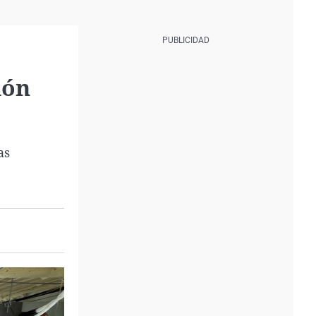
ión
as