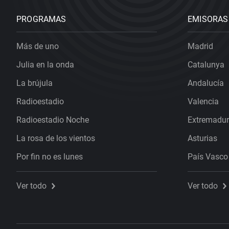
PROGRAMAS
EMISORAS
Más de uno
Madrid
Julia en la onda
Catalunya
La brújula
Andalucía
Radioestadio
Valencia
Radioestadio Noche
Extremadu
La rosa de los vientos
Asturias
Por fin no es lunes
País Vasco
Ver todo
Ver todo