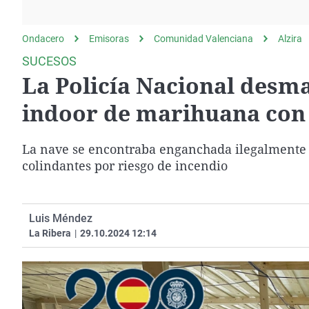
La rosa de los vientos
Caso
Extremadura
Gente viajera
Retornados
Galicia
Ondacero
Emisoras
Comunidad Valenciana
Alzira
Como el perro y el
Equipo de investigación
La Rioja
SUCESOS
gato
La Policía Nacional desma
Operación Viuda
Navarra
Negra
País Vasco
indoor de marihuana con 
La nave se encontraba enganchada ilegalmente a 
colindantes por riesgo de incendio
Luis Méndez
La Ribera
|
29.10.2024 12:14