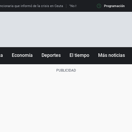
uncionaria que informó de la crisis en Ceuta
"No hay mafias, que no nos engañen": exper
Programación
ña
Economía
Deportes
El tiempo
Más noticias
Fútbol
Sociedad
Baloncesto
Mundo
Tenis
Salud
Motor
Cultura
Ciencia y Tecnología
adrid
Gastronomía
nciana
Medio ambiente