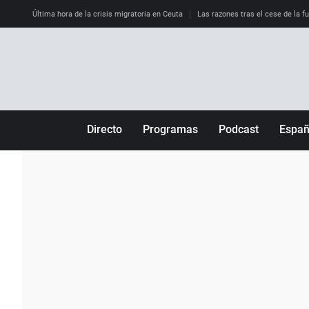
Última hora de la crisis migratoria en Ceuta
Las razones tras el cese de la f
Directo
Programas
Podcast
Espa
Más de uno
Los Perseguidos
Andalucía
Por fin
Malas decisiones
Aragón
Julia en la onda
Expedientes del más allá
Baleares
La brújula
El viaje del Guernica
Cantabria
Radioestadio
Invisibles
Cataluña
Radioestadio noche
Prohibido morirse
Comunidad de M
El colegio invisible
Esto no ha pasado
Comunitat Vale