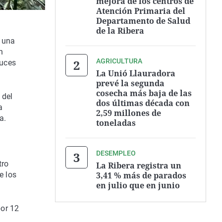
mejora de los centros de
Atención Primaria del
Departamento de Salud
de la Ribera
e una
n
AGRICULTURA
luces
La Unió Llauradora
prevé la segunda
cosecha más baja de las
 del
dos últimas década con
a
2,59 millones de
a.
toneladas
DESEMPLEO
tro
La Ribera registra un
3,41 % más de parados
e los
en julio que en junio
por 12