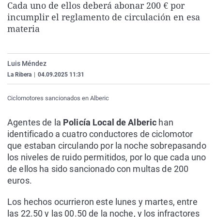
Cada uno de ellos deberá abonar 200 € por
La rosa de los vientos
Caso
Extremadura
Virales
incumplir el reglamento de circulación en esa
Gente viajera
Retornados
Galicia
Televisión
materia
Como el perro y el gat
Equipo de investigaci
La Rioja
Elecciones
Operación Viuda Negr
Navarra
Luis Méndez
La Ribera
|
04.09.2025 11:31
País Vasco
Ciclomotores sancionados en Alberic
Agentes de la
Policía Local de Alberic
han
identificado a cuatro conductores de ciclomotor
que estaban circulando por la noche sobrepasando
los niveles de ruido permitidos, por lo que cada uno
de ellos ha sido sancionado con multas de 200
euros.
Los hechos ocurrieron este lunes y martes, entre
las 22.50 y las 00.50 de la noche, y los infractores