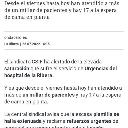
Desde el viernes hasta hoy han atendido a más
La rosa de los vientos
Caso
Extremadura
Virales
de un millar de pacientes y hay 17 a la espera
Gente viajera
Retornados
Galicia
Televisión
de cama en planta
Como el perro y el gat
Equipo de investigaci
La Rioja
Elecciones
Operación Viuda Negr
Navarra
ondacero.es
La Ribera
|
25.07.2022 14:15
País Vasco
El sindicato CSIF ha alertado de la elevada
saturación
que sufre el servicio de
Urgencias del
hospital de la Ribera.
Y es que desde el viernes hasta hoy han atendido a
más de
un millar de pacientes
y hay 17 a la espera
de cama en planta.
La central sindical avisa que la escasa
plantilla se
halla extenuada
y reclama
refuerzos urgentes
de
personal para poder afrontar esta situación.