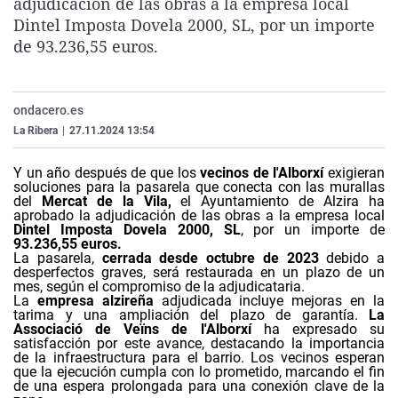
adjudicación de las obras a la empresa local
La rosa de los vientos
Caso
Extremadura
Virales
Dintel Imposta Dovela 2000, SL, por un importe
de 93.236,55 euros.
Gente viajera
Retornados
Galicia
Televisión
Como el perro y el gat
Equipo de investigaci
La Rioja
Elecciones
Operación Viuda Negr
Navarra
ondacero.es
La Ribera
|
27.11.2024 13:54
País Vasco
Y un año después de que los
vecinos de l'Alborxí
exigieran
soluciones para la pasarela que conecta con las murallas
del
Mercat de la Vila,
el Ayuntamiento de Alzira ha
aprobado la adjudicación de las obras a la empresa local
Dintel Imposta Dovela 2000, SL
, por un importe de
93.236,55 euros.
La pasarela,
cerrada desde octubre de 2023
debido a
desperfectos graves, será restaurada en un plazo de un
mes, según el compromiso de la adjudicataria.
La
empresa alzireña
adjudicada incluye mejoras en la
tarima y una ampliación del plazo de garantía.
La
Associació de Veïns de l'Alborxí
ha expresado su
satisfacción por este avance, destacando la importancia
de la infraestructura para el barrio. Los vecinos esperan
que la ejecución cumpla con lo prometido, marcando el fin
de una espera prolongada para una conexión clave de la