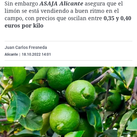
Sin embargo
ASAJA Alicante
asegura que el
La rosa de los vientos
Caso
Extremadura
Virales
limón se está vendiendo a buen ritmo en el
Gente viajera
Retornados
Galicia
Televisión
campo, con precios que oscilan entre
0,35 y 0,40
euros por kilo
Como el perro y el gat
Equipo de investigaci
La Rioja
Elecciones
Operación Viuda Negr
Navarra
Juan Carlos Fresneda
País Vasco
Alicante
|
18.10.2022 14:01