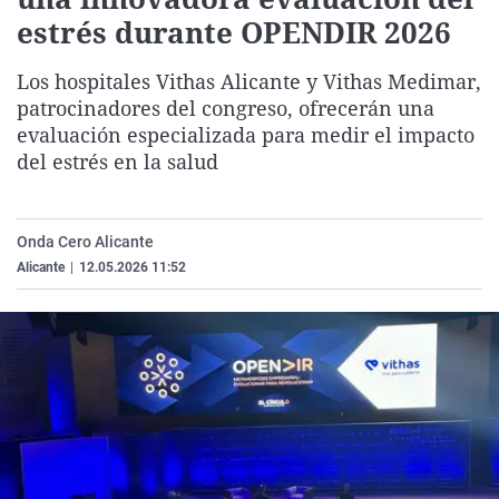
La rosa de los vientos
Caso
Extremadura
Virales
estrés durante OPENDIR 2026
Gente viajera
Retornados
Galicia
Televisión
Los hospitales Vithas Alicante y Vithas Medimar,
Como el perro y el gat
Equipo de investigaci
La Rioja
Elecciones
patrocinadores del congreso, ofrecerán una
evaluación especializada para medir el impacto
Operación Viuda Negr
Navarra
del estrés en la salud
País Vasco
Onda Cero Alicante
Alicante
|
12.05.2026 11:52