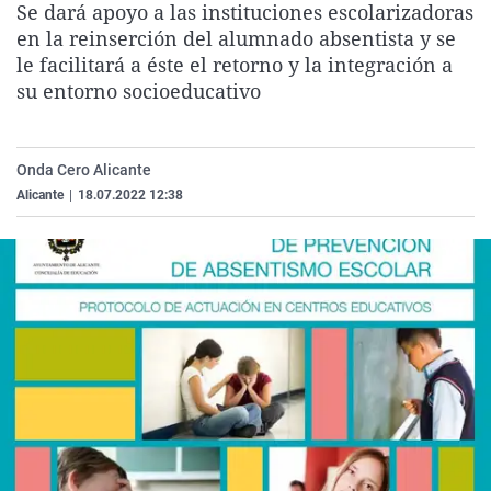
Se dará apoyo a las instituciones escolarizadoras
La rosa de los vientos
Caso
Extremadura
Virales
en la reinserción del alumnado absentista y se
Gente viajera
Retornados
Galicia
Televisión
le facilitará a éste el retorno y la integración a
su entorno socioeducativo
Como el perro y el gat
Equipo de investigaci
La Rioja
Elecciones
Operación Viuda Negr
Navarra
Onda Cero Alicante
País Vasco
Alicante
|
18.07.2022 12:38