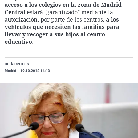
acceso a los colegios en la zona de Madrid
La rosa de los vientos
Caso
Extremadura
Virales
Central
estará "garantizado" mediante la
Gente viajera
Retornados
Galicia
Televisión
autorización, por parte de los centros,
a los
vehículos que necesiten las familias para
Como el perro y el gat
Equipo de investigaci
La Rioja
Elecciones
llevar y recoger a sus hijos al centro
Operación Viuda Negr
Navarra
educativo.
País Vasco
ondacero.es
Madrid
|
19.10.2018 14:13