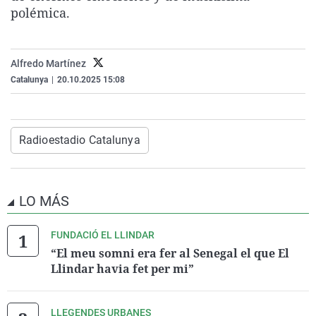
polémica.
La rosa de los vientos
Caso
Extremadura
Virales
Gente viajera
Retornados
Galicia
Televisión
Como el perro y el gat
Equipo de investigaci
La Rioja
Elecciones
Alfredo Martínez
Catalunya
|
20.10.2025 15:08
Operación Viuda Negr
Navarra
País Vasco
Radioestadio Catalunya
LO MÁS
FUNDACIÓ EL LLINDAR
“El meu somni era fer al Senegal el que El
Llindar havia fet per mi”
LLEGENDES URBANES