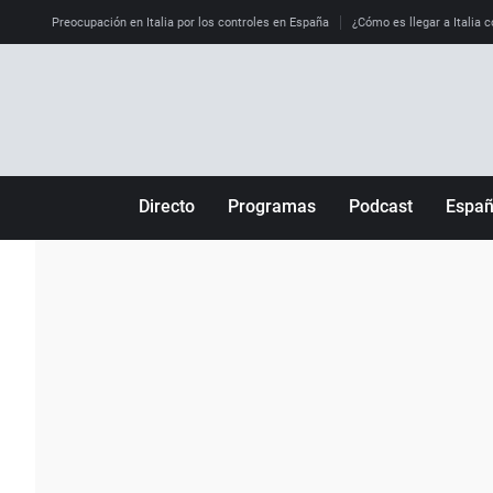
Preocupación en Italia por los controles en España
¿Cómo es llegar a Italia c
Directo
Programas
Podcast
Espa
Más de uno
Los Perseguidos
Andalucía
Por fin
Malas decisiones
Aragón
Julia en la onda
Expedientes del más allá
Baleares
La brújula
El viaje del Guernica
Cantabria
Radioestadio
Invisibles
Cataluña
Radioestadio noche
Prohibido morirse
Comunidad de M
El colegio invisible
Esto no ha pasado
Comunitat Vale