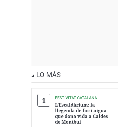
LO MÁS
FESTIVITAT CATALANA
L’Escaldàrium: la
llegenda de foc i aigua
que dona vida a Caldes
de Montbui