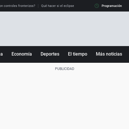
on controles fronterizos?
Qué hacer si el eclipse me pilla conduciendo
Programación
Qué tiempo 
ña
Economía
Deportes
El tiempo
Más noticias
Fútbol
Sociedad
Baloncesto
Mundo
Tenis
Salud
Motor
Cultura
Ciencia y Tecnología
adrid
Gastronomía
nciana
Medio ambiente