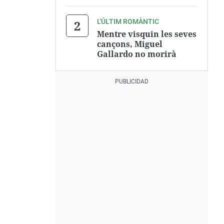
L'ÚLTIM ROMÀNTIC
Mentre visquin les seves
cançons, Miguel
Gallardo no morirà