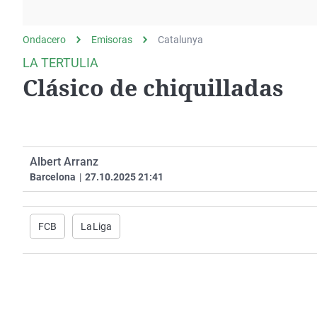
La rosa de los vientos
Caso
Extremadura
Gente viajera
Retornados
Galicia
Ondacero
Emisoras
Catalunya
Como el perro y el
Equipo de investigación
La Rioja
LA TERTULIA
gato
Clásico de chiquilladas
Operación Viuda
Navarra
Negra
País Vasco
Albert Arranz
Barcelona
|
27.10.2025 21:41
FCB
LaLiga