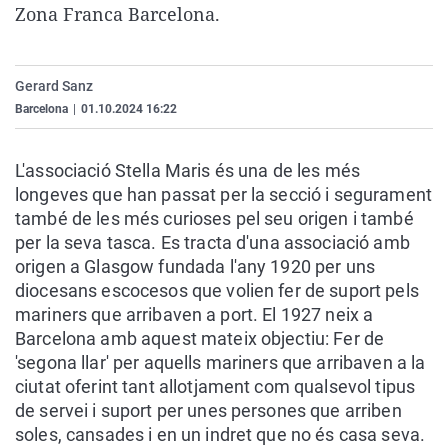
Zona Franca Barcelona.
La rosa de los vientos
Caso
Extremadura
Virales
Gente viajera
Retornados
Galicia
Televisión
Como el perro y el gat
Equipo de investigaci
La Rioja
Elecciones
Gerard Sanz
Barcelona
|
01.10.2024 16:22
Operación Viuda Negr
Navarra
País Vasco
L'associació Stella Maris és una de les més
longeves que han passat per la secció i segurament
també de les més curioses pel seu origen i també
per la seva tasca. Es tracta d'una associació amb
origen a Glasgow fundada l'any 1920 per uns
diocesans escocesos que volien fer de suport pels
mariners que arribaven a port. El 1927 neix a
Barcelona amb aquest mateix objectiu: Fer de
'segona llar' per aquells mariners que arribaven a la
ciutat oferint tant allotjament com qualsevol tipus
de servei i suport per unes persones que arriben
soles, cansades i en un indret que no és casa seva.