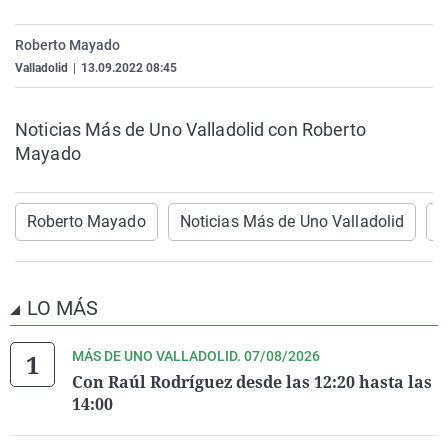
La rosa de los vientos
Caso
Extremadura
Virales
Roberto Mayado
Gente viajera
Retornados
Galicia
Televisión
Valladolid
|
13.09.2022 08:45
Como el perro y el gat
Equipo de investigaci
La Rioja
Elecciones
Operación Viuda Negr
Navarra
Noticias Más de Uno Valladolid con Roberto
Mayado
País Vasco
Roberto Mayado
Noticias Más de Uno Valladolid
V
LO MÁS
MÁS DE UNO VALLADOLID. 07/08/2026
Con Raúl Rodríguez desde las 12:20 hasta las
14:00