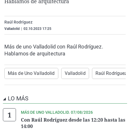
Hablamos de arquitectura
La rosa de los vientos
Caso
Extremadura
Virales
Gente viajera
Retornados
Galicia
Televisión
Raúl Rodríguez
Como el perro y el gat
Equipo de investigaci
La Rioja
Elecciones
Valladolid
|
02.10.2023 17:25
Operación Viuda Negr
Navarra
País Vasco
Más de uno Valladolid con Raúl Rodríguez.
Hablamos de arquitectura
Más de Uno Valladolid
Valladolid
Raúl Rodríguez
LO MÁS
MÁS DE UNO VALLADOLID. 07/08/2026
Con Raúl Rodríguez desde las 12:20 hasta las
14:00