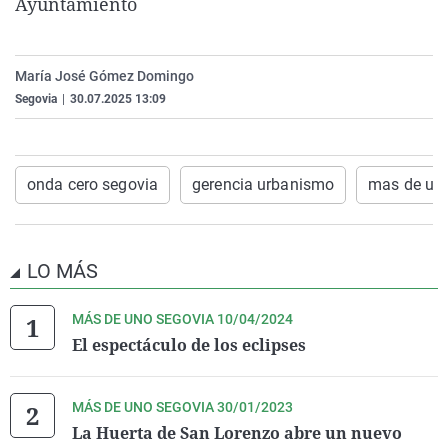
Ayuntamiento
La rosa de los vientos
Caso
Extremadura
Virales
Gente viajera
Retornados
Galicia
Televisión
María José Gómez Domingo
Como el perro y el gat
Equipo de investigaci
La Rioja
Elecciones
Segovia
|
30.07.2025 13:09
Operación Viuda Negr
Navarra
País Vasco
onda cero segovia
gerencia urbanismo
mas de un
LO MÁS
MÁS DE UNO SEGOVIA 10/04/2024
El espectáculo de los eclipses
MÁS DE UNO SEGOVIA 30/01/2023
La Huerta de San Lorenzo abre un nuevo