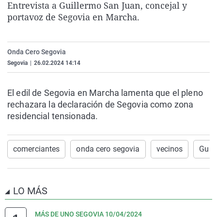
Entrevista a Guillermo San Juan, concejal y
La rosa de los vientos
Caso
Extremadura
Virales
portavoz de Segovia en Marcha.
Gente viajera
Retornados
Galicia
Televisión
Como el perro y el gat
Equipo de investigaci
La Rioja
Elecciones
Onda Cero Segovia
Operación Viuda Negr
Navarra
Segovia
|
26.02.2024 14:14
País Vasco
El edil de Segovia en Marcha lamenta que el pleno
rechazara la declaración de Segovia como zona
residencial tensionada.
comerciantes
onda cero segovia
vecinos
Guil
LO MÁS
MÁS DE UNO SEGOVIA 10/04/2024