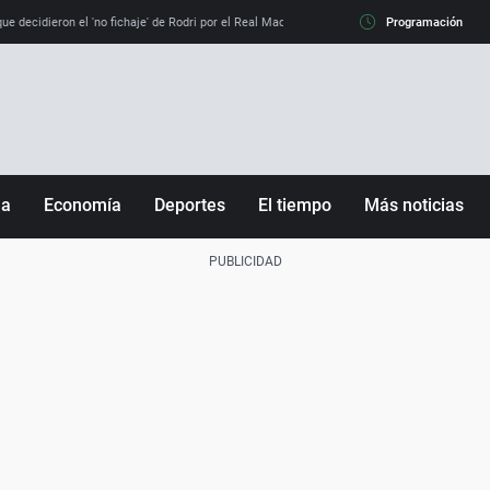
e decidieron el 'no fichaje' de Rodri por el Real Madrid y su 'sí' al Barça
Programación
La llamada de
ña
Economía
Deportes
El tiempo
Más noticias
Fútbol
Sociedad
Baloncesto
Mundo
Tenis
Salud
Motor
Cultura
Ciencia y Tecnología
adrid
Gastronomía
nciana
Medio ambiente