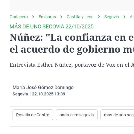
La rosa de los vientos
Caso
Extremadura
Gente viajera
Retornados
Galicia
Ondacero
Emisoras
Castilla y Leon
Segovia
A
Como el perro y el
Equipo de investigación
La Rioja
MÁS DE UNO SEGOVIA 22/10/2025
gato
Núñez: "La confianza en 
Operación Viuda
Navarra
Negra
País Vasco
el acuerdo de gobierno m
Entrevista Esther Núñez, portavoz de Vox en el
María José Gómez Domingo
Segovia
|
22.10.2025 13:39
Rosalía de Castro
onda cero segovia
mas de uno seg