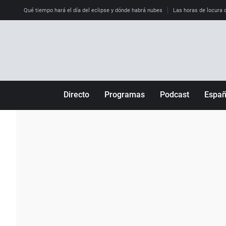
Qué tiempo hará el día del eclipse y dónde habrá nubes
Las horas de locura qu
Directo
Programas
Podcast
Espa
Más de uno
Los Perseguidos
Andalucía
Por fin
Malas decisiones
Aragón
Julia en la onda
Expedientes del más allá
Baleares
La brújula
El viaje del Guernica
Cantabria
Radioestadio
Invisibles
Cataluña
Radioestadio noche
Prohibido morirse
Comunidad de M
El colegio invisible
Esto no ha pasado
Comunitat Vale