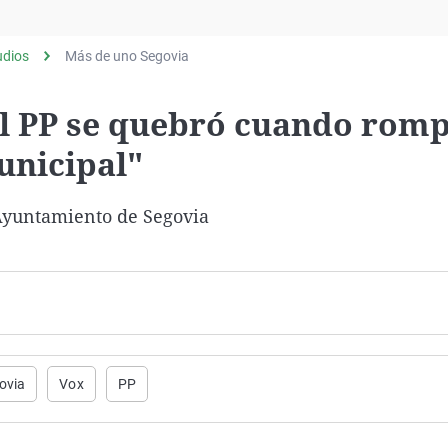
Virales
Televisión
udios
Más de uno Segovia
Elecciones
el PP se quebró cuando rom
unicipal"
 Ayuntamiento de Segovia
ovia
Vox
PP