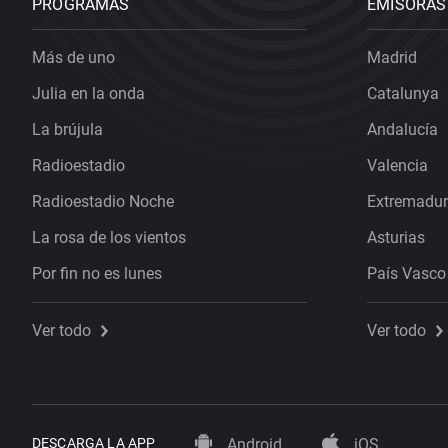
PROGRAMAS
EMISORAS
Más de uno
Madrid
Julia en la onda
Catalunya
La brújula
Andalucía
Radioestadio
Valencia
Radioestadio Noche
Extremadu
La rosa de los vientos
Asturias
Por fin no es lunes
País Vasco
Ver todo
Ver todo
DESCARGA LA APP
Android
iOS