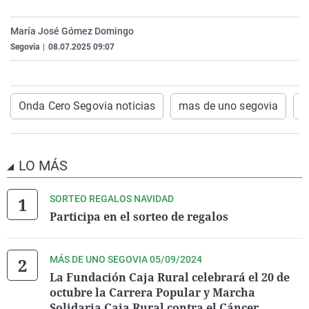
La rosa de los vientos
Caso
Extremadura
Virales
María José Gómez Domingo
Gente viajera
Retornados
Galicia
Televisión
Segovia
|
08.07.2025 09:07
Como el perro y el gat
Equipo de investigaci
La Rioja
Elecciones
Operación Viuda Negr
Navarra
Onda Cero Segovia noticias
mas de uno segovia
N
País Vasco
LO MÁS
SORTEO REGALOS NAVIDAD
Participa en el sorteo de regalos
MÁS DE UNO SEGOVIA 05/09/2024
La Fundación Caja Rural celebrará el 20 de
octubre la Carrera Popular y Marcha
Solidaria Caja Rural contra el Cáncer