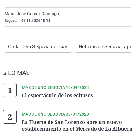
La rosa de los vientos
Caso
Extremadura
Virales
María José Gómez Domingo
Gente viajera
Retornados
Galicia
Televisión
Segovia
|
07.11.2024 10:14
Como el perro y el gat
Equipo de investigaci
La Rioja
Elecciones
Operación Viuda Negr
Navarra
Onda Cero Segovia noticias
Noticias de Segovia y pro
País Vasco
LO MÁS
MÁS DE UNO SEGOVIA 10/04/2024
El espectáculo de los eclipses
MÁS DE UNO SEGOVIA 30/01/2023
La Huerta de San Lorenzo abre un nuevo
establecimiento en el Mercado de La Albuera